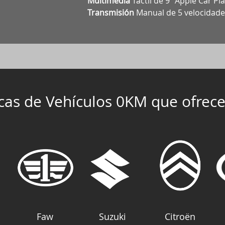
Multimedia
Táctil de 9ʺ Apple Car Pl
Transmisión
Manual de 5 velocidade
cas de Vehículos 0KM que ofrec
Faw
Suzuki
Citroën