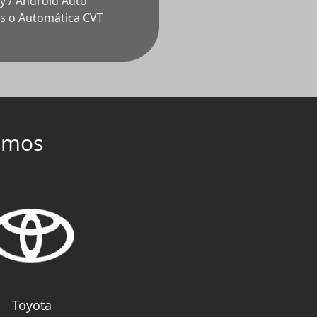
ay / Android Auto
s o Automática CVT
emos
Toyota